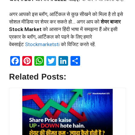
अगर आपको इस ब्लॉग, आर्टिकल से कुछ सीखने को मिला है तो इसे
सोशल मीडिया पर शेयर कर सकते हो… अगर आप को
शेयर बाजार
Stock Market
को आसान हिंदी भाषा में समझना हैं ओर इसी
प्रकार के ब्लॉग, आर्टिकल को पढने के लिए हमारे
वेबसाईट
Stockmarketsti
को विजिट करते रहें.
F
Pi
W
T
Li
S
a
nt
h
wi
n
h
Related Posts:
ce
er
at
tt
ke
ar
b
es
s
er
dI
e
o
t
A
n
o
p
k
p