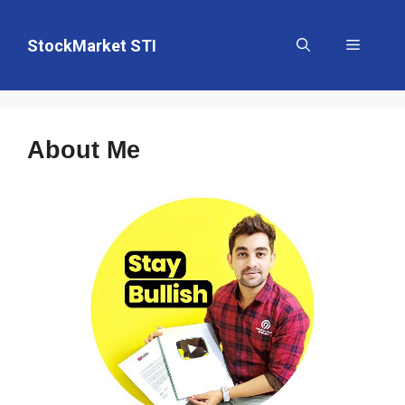
Skip
to
StockMarket STI
Menu
content
About Me