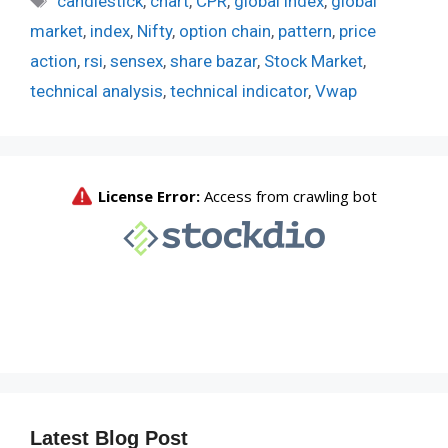
candlestick
,
chart
,
CPR
,
global index
,
global
market
,
index
,
Nifty
,
option chain
,
pattern
,
price
action
,
rsi
,
sensex
,
share bazar
,
Stock Market
,
technical analysis
,
technical indicator
,
Vwap
Latest Blog Post