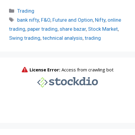
Categories
Trading
Tags
bank nifty
,
F&O
,
Future and Option
,
Nifty
,
online
trading
,
paper trading
,
share bazar
,
Stock Market
,
Swing trading
,
technical analysis
,
trading