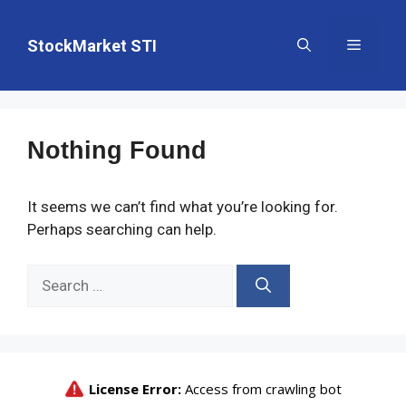
Skip
to
StockMarket STI
Menu
content
Nothing Found
It seems we can’t find what you’re looking for.
Perhaps searching can help.
Search
for: