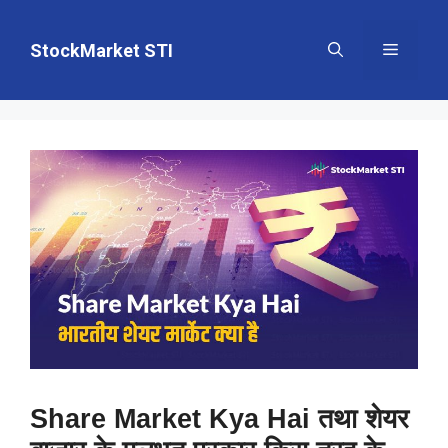
Skip
to
StockMarket STI
Menu
content
Share Market Kya Hai तथा शेयर