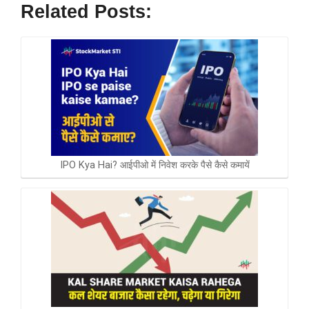
Related Posts:
ce
er
at
tt
ke
ar
b
es
s
er
dI
e
o
t
A
n
o
p
k
p
IPO Kya Hai? आईपीओ में निवेश करके पैसे कैसे कमायें